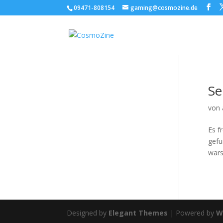
09471-808154
gaming@cosmozine.de
Se
von
Es f
gefu
wars
Designed by
Elegant Themes
| Powered by
W